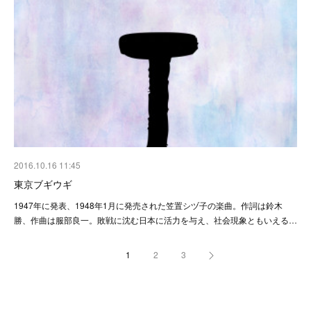
2016.10.16 11:45
東京ブギウギ
1947年に発表、1948年1月に発売された笠置シヅ子の楽曲。作詞は鈴木
勝、作曲は服部良一。敗戦に沈む日本に活力を与え、社会現象ともいえる…
1
2
3