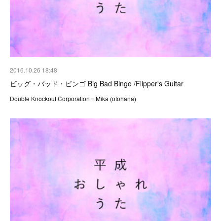
2016.10.26 18:48
ビッグ・バッド・ビンゴ Big Bad Bingo /Flipper's Guitar
Double Knockout Corporation＝Mika (otohana)