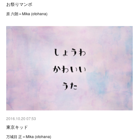
お祭りマンボ
原 六朗＝Mika (otohana)
2016.10.20 07:53
東京キッド
万城目 正＝Mika (otohana)