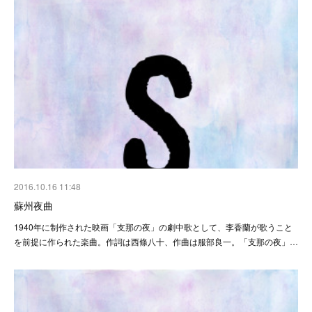
2016.10.16 11:48
蘇州夜曲
1940年に制作された映画「支那の夜」の劇中歌として、李香蘭が歌うこと
を前提に作られた楽曲。作詞は西條八十、作曲は服部良一。「支那の夜」…